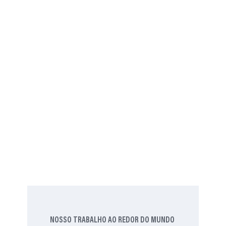
Projeto Cultiva
Prato Verde
NOSSO TRABALHO AO REDOR DO MUNDO
Proposta mais votada no
Plano Clima
A partir de uma proposta da
ProVeg Brasil, a coalizão da