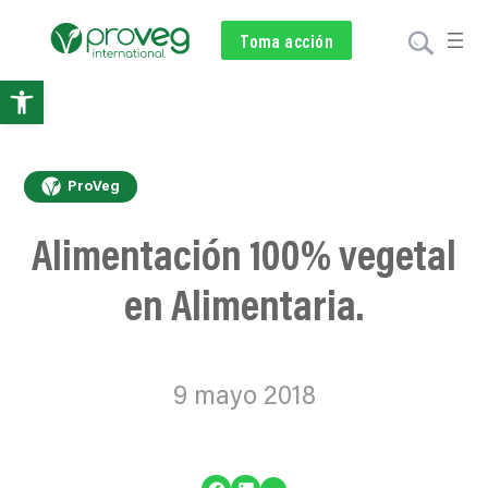
Voluntariado
Toma acción
Subscríbete
Donar
Abrir
barra
de
ProVeg
herramientas
Alimentación 100% vegetal
en Alimentaria.
9 mayo 2018
…