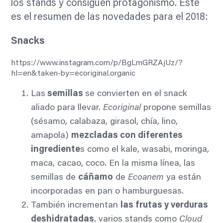
los stands y consiguen protagonismo. Este
es el resumen de las novedades para el 2018:
Snacks
https://www.instagram.com/p/BgLmGRZAjUz/?
hl=en&taken-by=ecoriginal.organic
Las
semillas
se convierten en el snack
aliado para llevar.
Ecoriginal
propone semillas
(sésamo, calabaza, girasol, chía, lino,
amapola)
mezcladas con diferentes
ingrediente
s como el kale, wasabi, moringa,
maca, cacao, coco. En la misma línea, las
semillas de
cáñamo
de
Ecoanem
ya están
incorporadas en pan o hamburguesas.
También incrementan
las frutas y verduras
deshidratadas
, varios stands como
Cloud