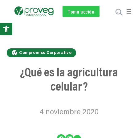
Voluntariado
Toma acción
Subscríbete
Donar
Abrir
barra
de
Compromiso Corporativo
herramientas
¿Qué es la agricultura
celular?
4 noviembre 2020
…