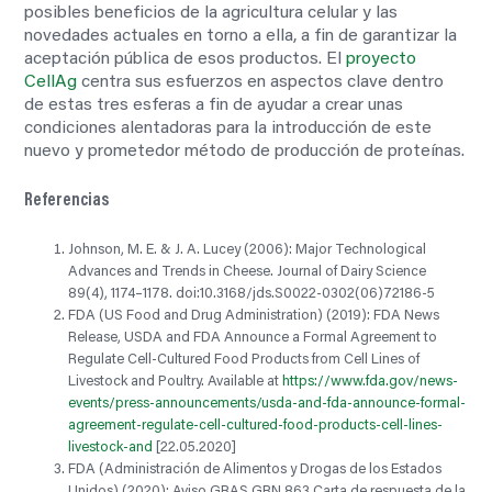
posibles beneficios de la agricultura celular y las
novedades actuales en torno a ella, a fin de garantizar la
aceptación pública de esos productos. El
proyecto
CellAg
centra sus esfuerzos en aspectos clave dentro
de estas tres esferas a fin de ayudar a crear unas
condiciones alentadoras para la introducción de este
nuevo y prometedor método de producción de proteínas.
Referencias
Johnson, M. E. & J. A. Lucey (2006): Major Technological
Advances and Trends in Cheese. Journal of Dairy Science
89(4), 1174–1178. doi:10.3168/jds.S0022-0302(06)72186-5
FDA (US Food and Drug Administration) (2019): FDA News
Release, USDA and FDA Announce a Formal Agreement to
Regulate Cell-Cultured Food Products from Cell Lines of
Livestock and Poultry. Available at
https://www.fda.gov/news-
events/press-announcements/usda-and-fda-announce-formal-
agreement-regulate-cell-cultured-food-products-cell-lines-
livestock-and
[22.05.2020]
FDA (Administración de Alimentos y Drogas de los Estados
Unidos) (2020): Aviso GRAS GRN 863 Carta de respuesta de la