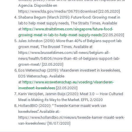
Agencia. Disponible en
https://www.fda.gov/media/136751/download [22.05.2020]
Shabana Begum (March 2019): Future food: Growing meat in
lab to help meet supply needs, The Straits Times. Available
at
https://www.straitstimes.com/singapore/future-food-
growing-meat-in-lab-to-help-meet-supply-needs
[22.05.2020]
Jules Johnston (2019): More than 40% of Belgians support lab
grown meat, The Brussel Times. Available at
https://www.brusselstimes.com/all-news/belgium-all-
news/health/54506/more-than-40-of-belgians-support-lab-
grown-meat/ [22.05.2020]
Eos Wetenschap (2019): Vlaanderen investeert in kweekvlees,
EOS Wetenschap. Available
at
https://www.eoswetenschap.eu/voeding/vlaanderen-
investeert-kweekvlees
[22.05.2020]
Karin Verzijden, Jasmin Buijs (2020): Meat 3.0 — How Cultured
Meat is Making its Way to the Market. EFFL 2/2020
HollandBIO (2020): “Tweede Kamer maakt werk van
kweekvlees”. Available at:
https://www.hollandbio.nl/nieuws/tweede-kamer-maakt-werk-
van-kweekvlees/ [16/07/2020]