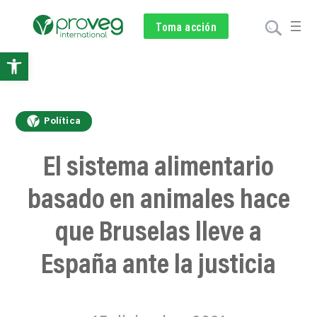
Voluntariado
Toma acción
Subscríbete
Donar
Abrir
barra
de
Política
herramientas
El sistema alimentario
basado en animales hace
que Bruselas lleve a
España ante la justicia