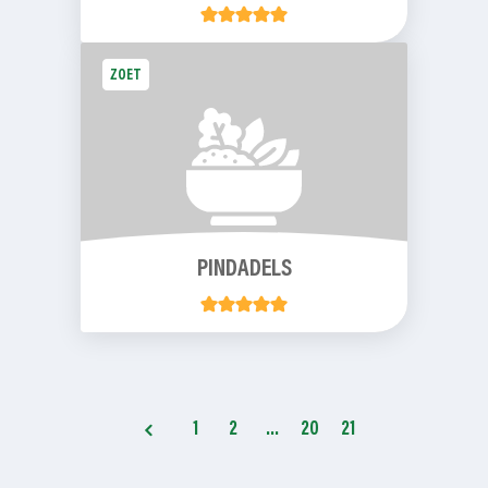
ZOET
PINDADELS
1
2
…
20
21