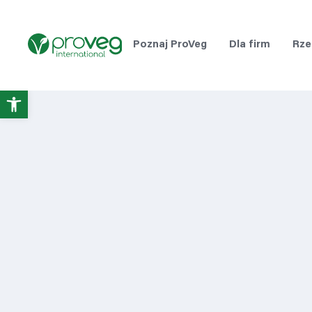
Poznaj ProVeg
Dla firm
Rze
Otwórz
pasek
narzędzi