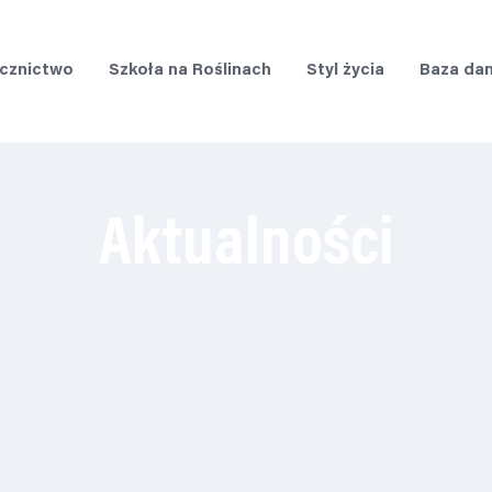
cznictwo
Szkoła na Roślinach
Styl życia
Baza da
Aktualności