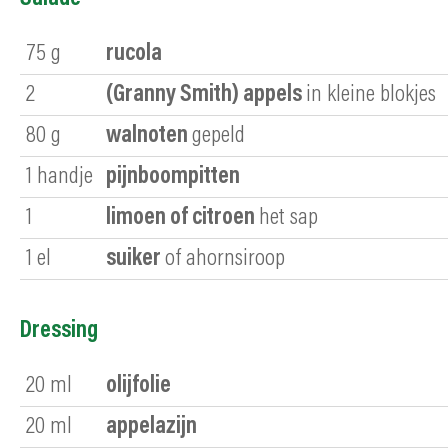
75
g
rucola
2
(Granny Smith) appels
in kleine blokjes
80
g
walnoten
gepeld
1
handje
pijnboompitten
1
limoen of citroen
het sap
1
el
suiker
of ahornsiroop
Dressing
20
ml
olijfolie
20
ml
appelazijn