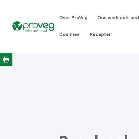
Ga
naar
de
Over ProVeg
Ons werk met bed
inhoud
Doe mee
Recepten