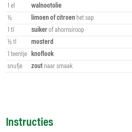
1
el
walnootolie
½
limoen of citroen
het sap
1
tl
suiker
of ahornsiroop
½
tl
mosterd
1
teentje
knoflook
snufje
zout
naar smaak
Instructies