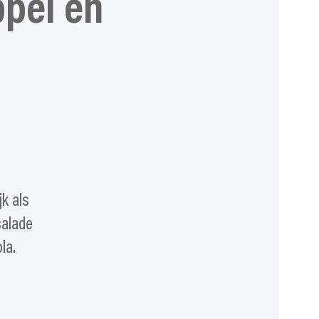
pel en
k als
salade
la.