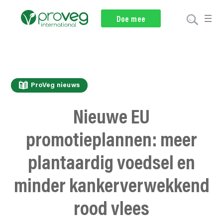
Nieuwsbrief
Doe mee
Doneer
ProVeg nieuws
Nieuwe EU
promotieplannen: meer
plantaardig voedsel en
minder kankerverwekkend
rood vlees