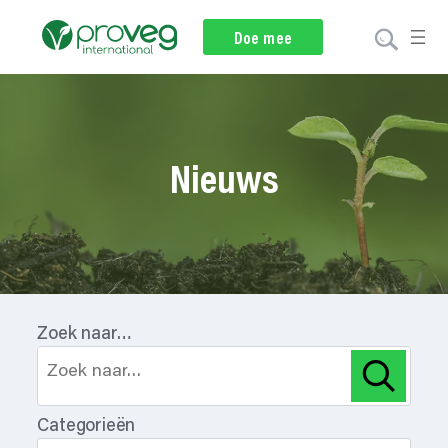
Nieuwsbrief
Doe mee
Doneer
Nieuws
Zoek naar…
Categorieën