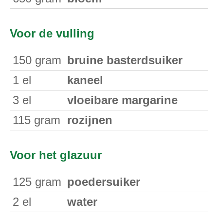
Voor de vulling
150
gram
bruine basterdsuiker
1
el
kaneel
3
el
vloeibare margarine
115
gram
rozijnen
Voor het glazuur
125
gram
poedersuiker
2
el
water