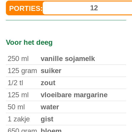
PORTIES:
Voor het deeg
250
ml
vanille sojamelk
125
gram
suiker
1/2
tl
zout
125
ml
vloeibare margarine
50
ml
water
1
zakje
gist
650
gram
bloem