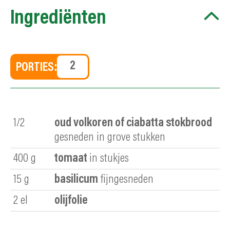
Ingrediënten
PORTIES:
1/2
oud volkoren of ciabatta stokbrood
gesneden in grove stukken
400
g
tomaat
in stukjes
15
g
basilicum
fijngesneden
2
el
olijfolie