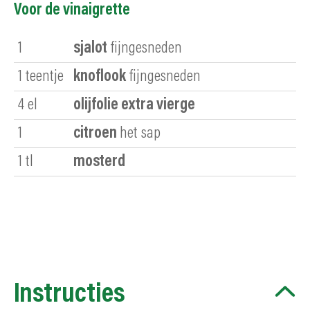
Voor de vinaigrette
1
sjalot
fijngesneden
1
teentje
knoflook
fijngesneden
4
el
olijfolie extra vierge
1
citroen
het sap
1
tl
mosterd
Instructies