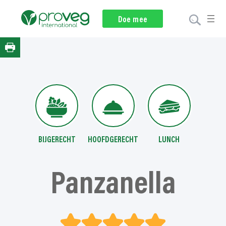
Ga
naar
Nieuwsbrief
Doe mee
Doneer
de
inhoud
BIJGERECHT
HOOFDGERECHT
LUNCH
Panzanella