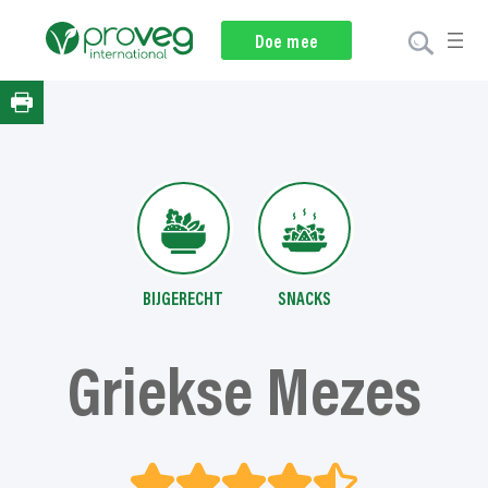
Ga
naar
Nieuwsbrief
Doe mee
Doneer
de
inhoud
BIJGERECHT
SNACKS
Griekse Mezes