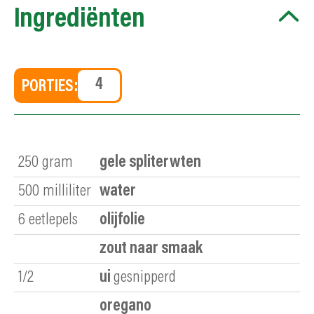
Ingrediënten
PORTIES:
250
gram
gele spliterwten
500
milliliter
water
6
eetlepels
olijfolie
zout naar smaak
1/2
ui
gesnipperd
oregano