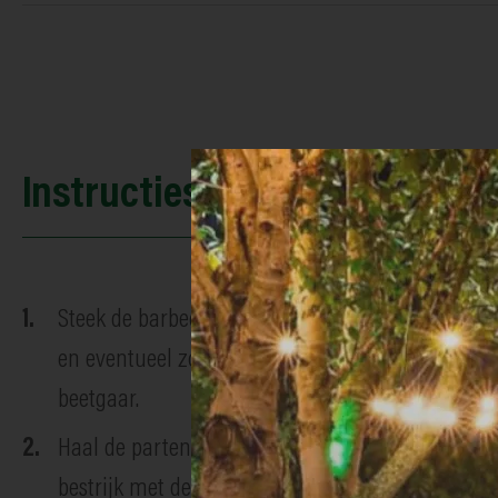
Instructies
Steek de barbecue aan. Snijd de rodekool in 8 gel
en eventueel zout. Besmeer de rodekoolparten m
beetgaar.
Haal de parten uit de aluminiumfolie (let op hete
bestrijk met de rest van de marinade.