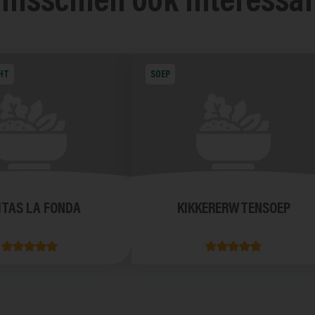
 misschien ook interessa
HT
SOEP
ITAS LA FONDA
KIKKERERWTENSOEP