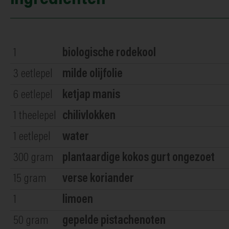
1
biologische rodekool
3
eetlepel
milde olijfolie
6
eetlepel
ketjap manis
1
theelepel
chilivlokken
1
eetlepel
water
300
gram
plantaardige kokos gurt ongezoet
15
gram
verse koriander
1
limoen
50
gram
gepelde pistachenoten