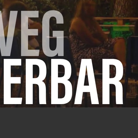
in de hoge beker van de staafmixer. Boen de limoen sc
reer tot een gladde saus. Breng eventueel op smaak met w
Bestrooi de parten met de rest van de chilivlokken.