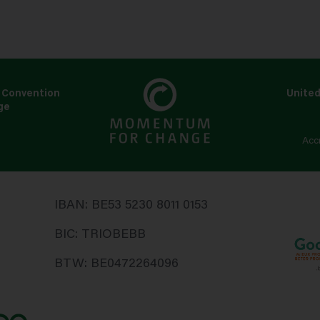
 Convention
United
ge
s
Acc
IBAN: BE53 5230 8011 0153
BIC: TRIOBEBB
BTW: BE0472264096