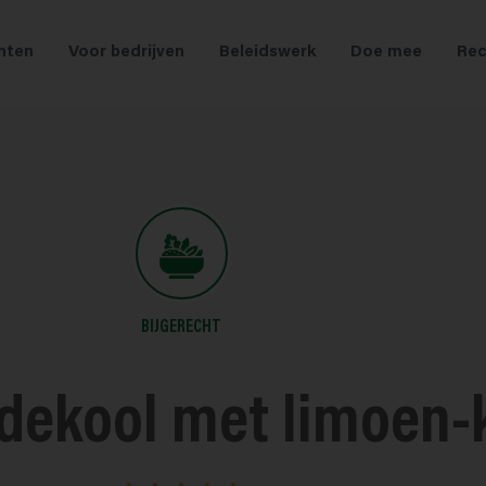
nten
Voor bedrijven
Beleidswerk
Doe mee
Rec
BIJGERECHT
dekool met limoen-