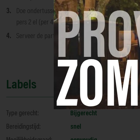
Doe ondertussen de kokos-gurt met de koriander 
pers 2 el (per 4 personen) van het sap erbij. Pu
Serveer de parten met de saus en pistachenoten. 
Labels
Type gerecht:
Bijgerecht
Bereidingstijd:
snel