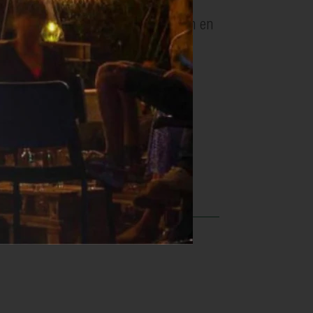
hoon, rasp de groene schil erboven en
at zout. Hak de noten grof.