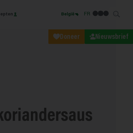
facebook
linkedin
Instagram
FR
epten
België
Doneer
Nieuwsbrief
koriandersaus