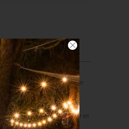
n de helft van de chilivlokken, peper
of op de barbecue in ca. 20 min.
n. Keer af en toe. Neem van het vuur en