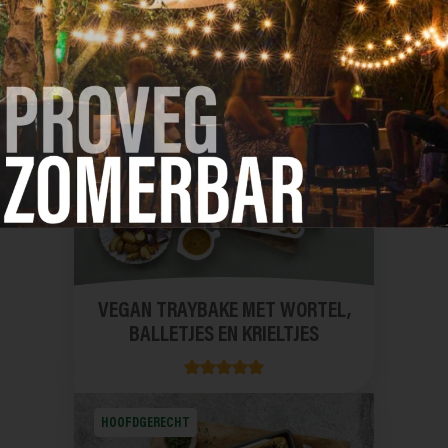
ORZO MET EDAMAME EN
GEROOSTERDE AUBERGINE
HOOFDGERECHT
VEGAN TRAYBAKE MET WORTEL,
BALLETJES EN KRIELTJES
HOOFDGERECHT