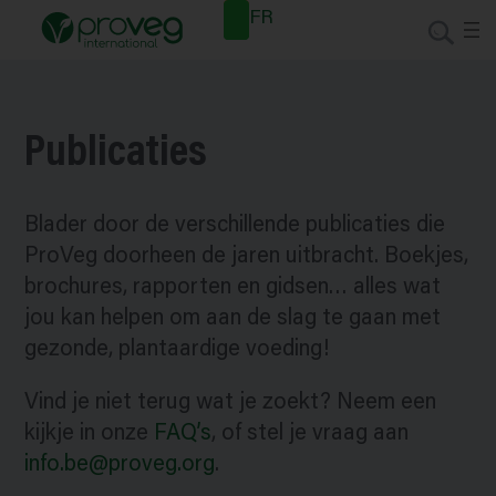
Spring
Nieuwsb
FR
naar
rief
de
inhoud
Publicaties
Blader door de verschillende publicaties die
ProVeg doorheen de jaren uitbracht. Boekjes,
brochures, rapporten en gidsen… alles wat
jou kan helpen om aan de slag te gaan met
gezonde, plantaardige voeding!
Vind je niet terug wat je zoekt? Neem een
kijkje in onze
FAQ’s
, of stel je vraag aan
info.be@proveg.org
.