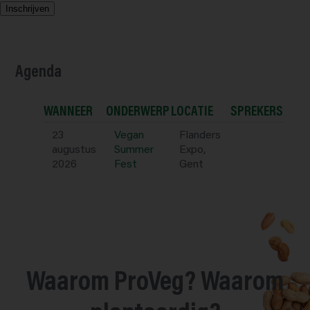
c
Inschrijven
y
b
e
l
Agenda
e
i
d
WANNEER
ONDERWERP
LOCATIE
SPREKERS
*
23
Vegan
Flanders
augustus
Summer
Expo,
2026
Fest
Gent
Waarom ProVeg? Waarom