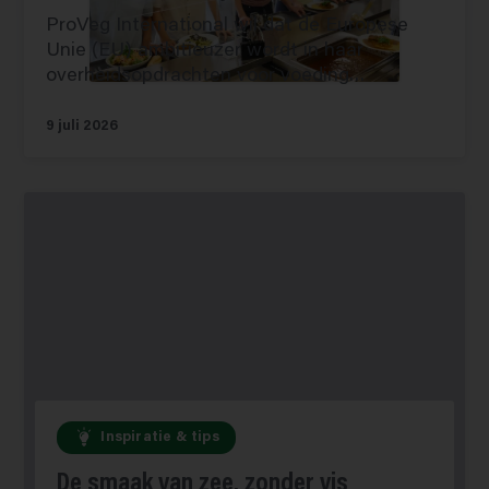
ProVeg International wil dat de Europese
Unie (EU) ambitieuzer wordt in haar
overheidsopdrachten voor voeding…
9 juli 2026
Inspiratie & tips
De smaak van zee, zonder vis