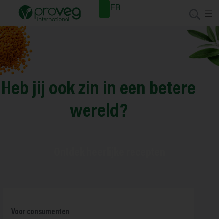
Nieuwsb
FR
rief
Heb jij ook zin in een betere
wereld?
Ontdek heerlijke recepten
Voor consumenten