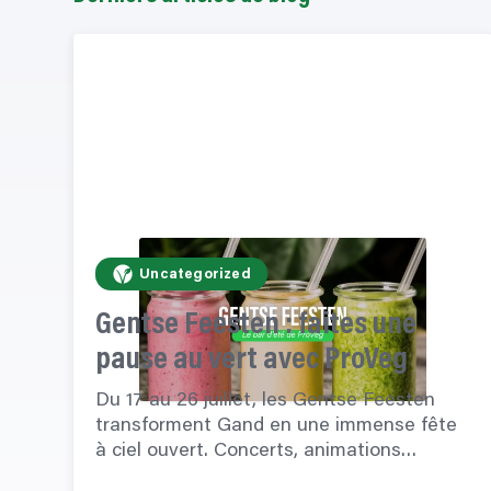
Uncategorized
Gentse Feesten : faites une
pause au vert avec ProVeg
Du 17 au 26 juillet, les Gentse Feesten
transforment Gand en une immense fête
à ciel ouvert. Concerts, animations…