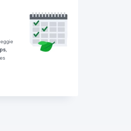
veggie
ips
,
res