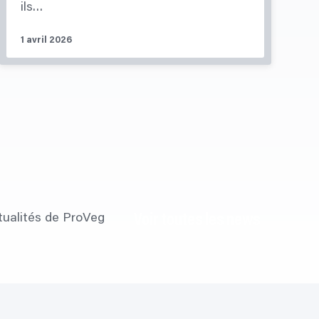
ils…
1 avril 2026
tualités de ProVeg
Voir toutes les news