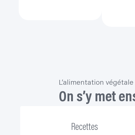
Agis pour la planète
Mange sai
ruiner !
L’alimentation végétale
On s’y met en
Recettes