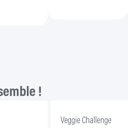
Explore les alternatives à la
nement sans te
viande
semble !
Veggie Challenge