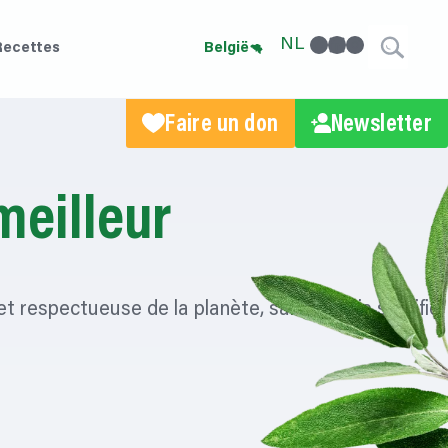
facebook
linkedin
Instagram
NL
Recettes
België
Faire un don
Newsletter
meilleur
 respectueuse de la planète, sans jamais sacrifier