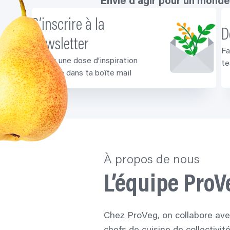
Envie d’agir pour un monde
S’inscrire à la
D
newsletter
Fa
Reçois une dose d’inspiration
te
végétale dans ta boîte mail
À propos de nous
L’équipe ProV
Chez ProVeg, on collabore avec