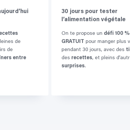
aujourd’hui
30 jours pour tester
l’alimentation végétale
ecettes
On te propose un
défi 100 %
pleines de
GRATUIT
pour manger plus 
irs de
pendant 30 jours, avec des
t
îners entre
des
recettes
, et pleins d’aut
surprises
.
Je relève le défi