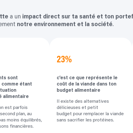
ette
a un
impact direct sur ta
santé et ton portef
alement
notre environnement et la société
.
23%
nts sont
c’est ce que représente le
s comme étant
coût de la viande dans ton
ituation
budget alimentaire
é alimentaire
Il existe des alternatives
on est parfois
délicieuses et petit
 second plan, au
budget pour remplacer la viande
pas moins équilibrés,
sans sacrifier les protéines.
sons financières.