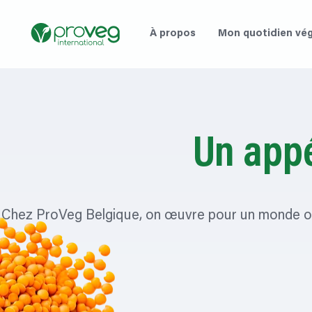
À propos
Mon quotidien vég
Un appé
Chez ProVeg Belgique, on œuvre pour un monde où c