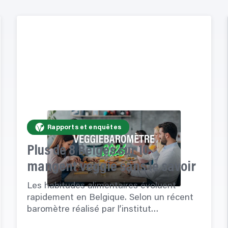
Rapports et enquêtes
Plus de 8 Belges sur 10
mangent veggie sans le savoir
Les habitudes alimentaires évoluent
rapidement en Belgique. Selon un récent
baromètre réalisé par l’institut…