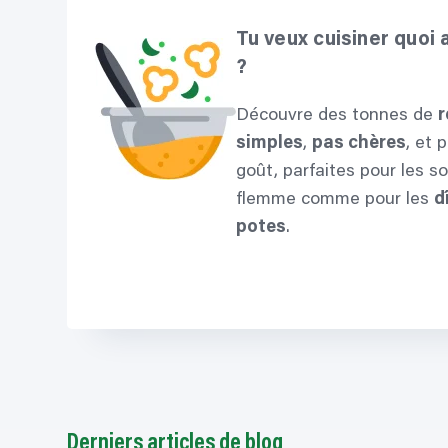
Tu veux cuisiner quoi 
?
Découvre des tonnes de
r
simples
,
pas chères
, et 
goût, parfaites pour les so
flemme comme pour les
d
potes
.
Je trouve ma recette
Derniers articles de blog