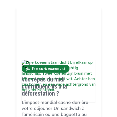
Pro environnement
Vos repas du midi
Q
contribuent-ils à la
D
déforestation ?
L
D
L’impact mondial caché derrière
v
votre déjeuner Un sandwich à
l
l’américain ou une baguette au