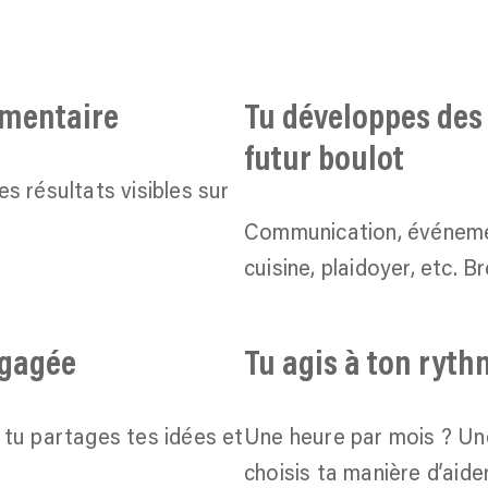
limentaire
Tu développes des
futur boulot
s résultats visibles sur
Communication, événement
cuisine, plaidoyer, etc. Br
ngagée
Tu agis à ton ryt
 tu partages tes idées et
Une heure par mois ? Une
choisis ta manière d’aider