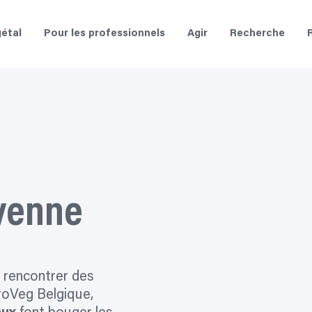
étal
Pour les professionnels
Agir
Recherche
oyenne
e rencontrer des
roVeg Belgique,