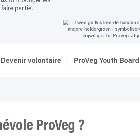
aux
font bouger les
aire partie.
Devenir volontaire
ProVeg Youth Board
névole ProVeg ?