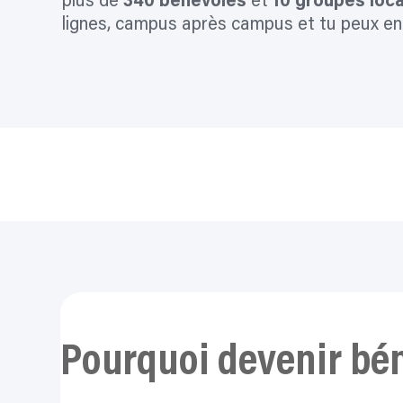
plus de
340 bénévoles
et
10 groupes loc
lignes, campus après campus et tu peux en f
Pourquoi devenir bé