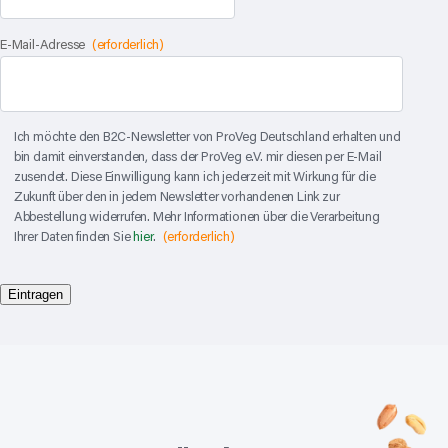
E-Mail-Adresse
(erforderlich)
C
Ich möchte den B2C-Newsletter von ProVeg Deutschland erhalten und
o
bin damit einverstanden, dass der ProVeg e.V. mir diesen per E-Mail
n
zusendet. Diese Einwilligung kann ich jederzeit mit Wirkung für die
s
Zukunft über den in jedem Newsletter vorhandenen Link zur
e
Abbestellung widerrufen. Mehr Informationen über die Verarbeitung
n
Ihrer Daten finden Sie
hier
.
(erforderlich)
t
(
Eintragen
e
r
f
o
r
d
e
r