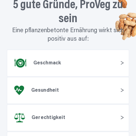
5 gute Gründe, ProVeg zu
l
i
c
sein
h
)
Eine pflanzenbetonte Ernährung wirkt sich
positiv aus auf:
Geschmack
Gesundheit
Gerechtigkeit