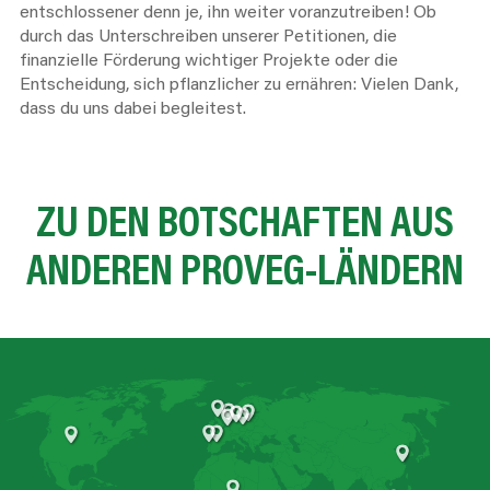
entschlossener denn je, ihn weiter voranzutreiben! Ob
durch das Unterschreiben unserer Petitionen, die
finanzielle Förderung wichtiger Projekte oder die
Entscheidung, sich pflanzlicher zu ernähren: Vielen Dank,
dass du uns dabei begleitest.
ZU DEN
BOTSCHAFTEN
AUS
ANDEREN
PROVEG-LÄNDERN
United Kingdom
Netherlands
Poland
Germany
Czechia
Belgium
Spain
Portugal
United States
China