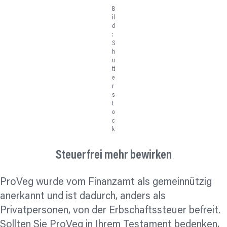
B
il
d
:
S
h
u
tt
e
r
s
t
o
c
k
Steuerfrei mehr bewirken
ProVeg wurde vom Finanzamt als gemeinnützig
anerkannt und ist dadurch, anders als
Privatpersonen, von der Erbschaftssteuer befreit.
Sollten Sie ProVeg in Ihrem Testament bedenken,