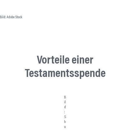
Bild: Adobe Stock
Vorteile einer
Testamentsspende
B
il
d
:
S
h
u