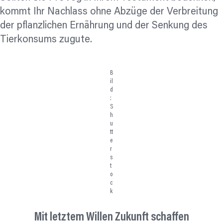
kommt Ihr Nachlass ohne Abzüge der Verbreitung
der pflanzlichen Ernährung und der Senkung des
Tierkonsums zugute.
B
il
d
:
S
h
u
tt
e
r
s
t
o
c
k
Mit letztem Willen Zukunft schaffen