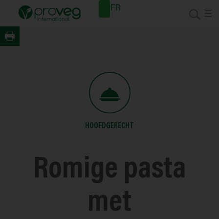
Spring
Nieuwsb
FR
naar
rief
de
inhoud
HOOFDGERECHT
Romige pasta
met