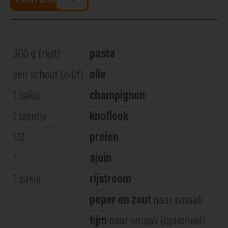
300
g (rijst)
pasta
een scheut
(olijf)
olie
1
bakje
champignon
1
teentje
knoflook
1/2
preien
1
ajuin
1
pakje
rijstroom
peper en zout
naar smaak
tijm
naar smaak (optioneel)