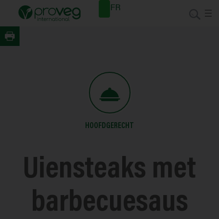
Spring
Nieuwsb
FR
naar
rief
de
inhoud
HOOFDGERECHT
Uiensteaks met
barbecuesaus