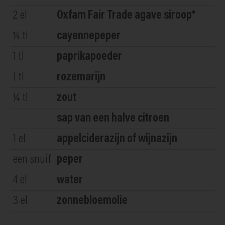
2
el
Oxfam Fair Trade agave siroop*
¼
tl
cayennepeper
1
tl
paprikapoeder
1
tl
rozemarijn
¼
tl
zout
sap van een halve citroen
1
el
appelciderazijn of wijnazijn
een snuif
peper
4
el
water
3
el
zonnebloemolie