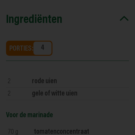
Ingrediënten
PORTIES:
2
rode uien
2
gele of witte uien
Voor de marinade
70
g
tomatenconcentraat