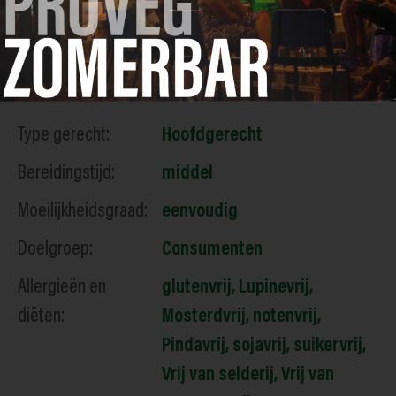
Labels
Type gerecht:
Hoofdgerecht
Bereidingstijd:
middel
Moeilijkheidsgraad:
eenvoudig
Doelgroep:
Consumenten
Allergieën en
glutenvrij
,
Lupinevrij
,
diëten:
Mosterdvrij
,
notenvrij
,
Pindavrij
,
sojavrij
,
suikervrij
,
Vrij van selderij
,
Vrij van