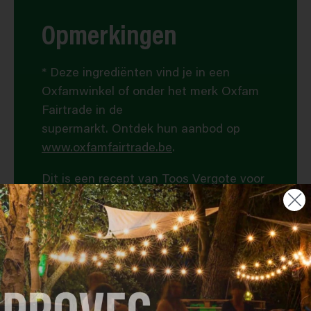
Opmerkingen
* Deze ingrediënten vind je in een
Oxfamwinkel of onder het merk Oxfam
Fairtrade in de
supermarkt. Ontdek hun aanbod op
www.oxfamfairtrade.be
.
Dit is een recept van Toos Vergote voor
Oxfam