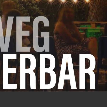
blokjes en roerbak ze in hete olie met kipkruiden. Bak d
aise. Vul met warme mengeling, voeg de rauwe groente
 ze in een oven op 65° om warm te houden.
ourgette of aubergine in de wraps verwerken. Ook lekke