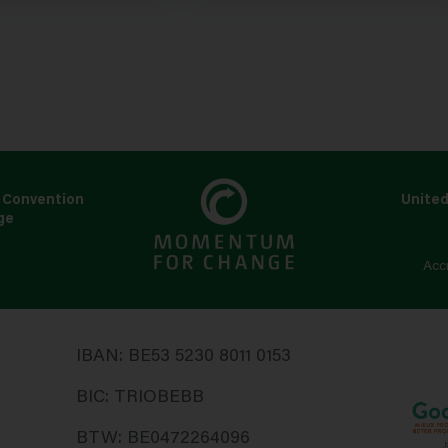
 Convention
United
ge
s
Acc
IBAN: BE53 5230 8011 0153
BIC: TRIOBEBB
BTW: BE0472264096