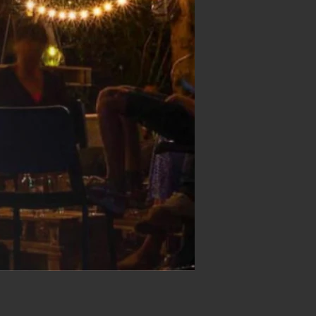
e seitanblokjes en voeg toe.
n en nootjes toe.
r met ketchup, cocktailsaus of