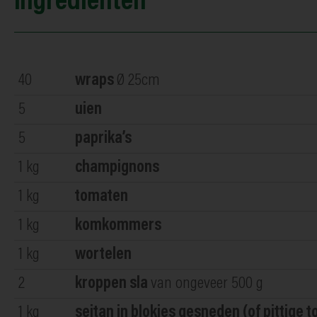
Ingrediënten
40
wraps
Ø 25cm
5
uien
5
paprika’s
1
kg
champignons
1
kg
tomaten
1
kg
komkommers
1
kg
wortelen
2
kroppen sla
van ongeveer 500 g
1
kg
seitan in blokjes gesneden (of pittige 