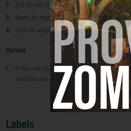
Snij de uien, paprika, champignons en wortels in 
Warm de wrap even op en smeer in met de vegan
Vouw de wraps dicht en rol in zilverpapier. Leg
Variatie
Je kan ook maïs, kidneybonen, zoete aardappel, c
zoetzure saus.
Labels