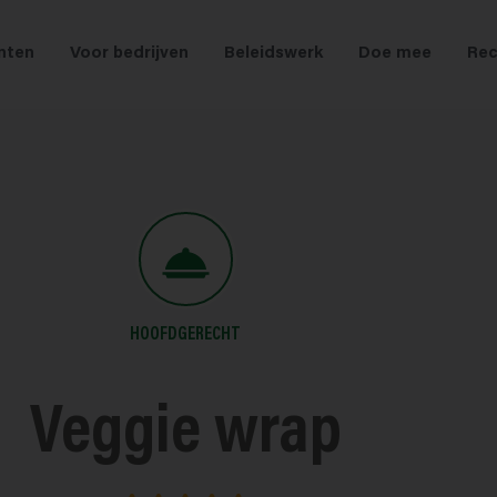
nten
Voor bedrijven
Beleidswerk
Doe mee
Rec
HOOFDGERECHT
Veggie wrap