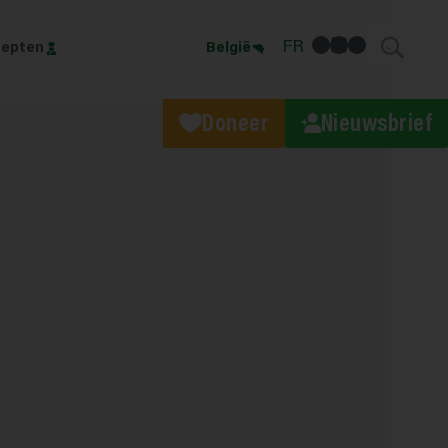
facebook
linkedin
Instagram
FR
epten
België
Doneer
Nieuwsbrief