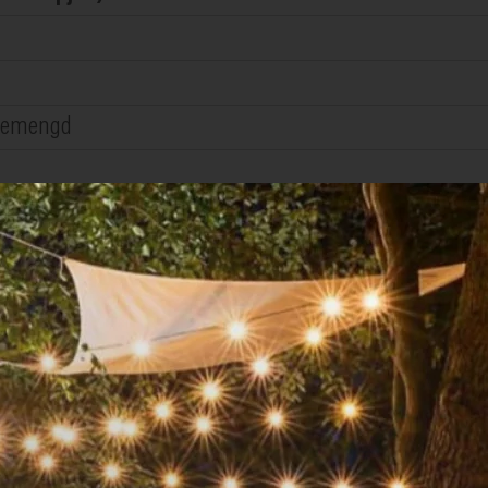
 gemengd
ipper de sla. Hak de nootjes fijn en rooster ze even ko