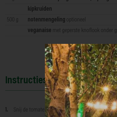
kipkruiden
500
g
notenmengeling
optioneel
veganaise
met geperste knoflook onder
Instructies
Snij de tomaten en komkommers in schijfjes. Versn