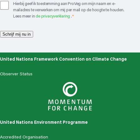
C
Hierbij geef ik toestemming aan ProVeg om mijn naam en e-
o
mailadres te verwerken om mij per mail op de hoogte te houden.
n
Lees meer in
de privacyverklaring
.
*
s
e
Schrijf mij nu in
n
t
*
United Nations Framework Convention on Climate Change
Observer Status
United Nations Environment Programme
Accredited Organisation