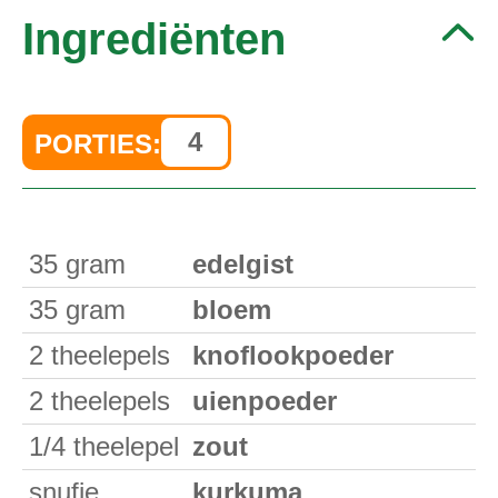
Ingrediënten
PORTIES:
35
gram
edelgist
35
gram
bloem
2
theelepels
knoflookpoeder
2
theelepels
uienpoeder
1/4
theelepel
zout
snufje
kurkuma