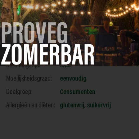
Labels
Type gerecht:
Bijgerecht
Bereidingstijd:
snel
Moeilijkheidsgraad:
eenvoudig
Doelgroep:
Consumenten
Allergieën en diëten:
glutenvrij
,
suikervrij