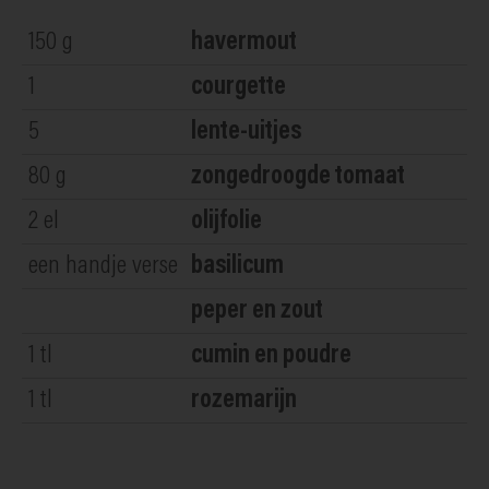
150
g
havermout
1
courgette
5
lente-uitjes
80
g
zongedroogde tomaat
2
el
olijfolie
een handje
verse
basilicum
peper en zout
1
tl
cumin en poudre
1
tl
rozemarijn