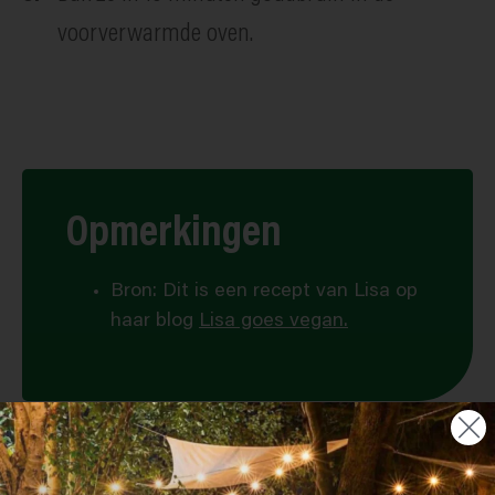
voorverwarmde oven.
Opmerkingen
Bron: Dit is een recept van Lisa op
haar blog
Lisa goes vegan.