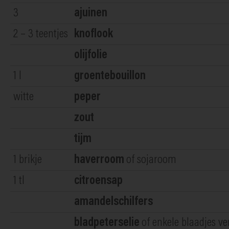
3
ajuinen
2 – 3
teentjes
knoflook
olijfolie
1
l
groentebouillon
witte
peper
zout
tijm
1
brikje
haverroom
of sojaroom
1
tl
citroensap
amandelschilfers
bladpeterselie
of enkele blaadjes ve