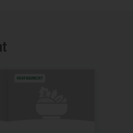
nt
HOOFDGERECHT