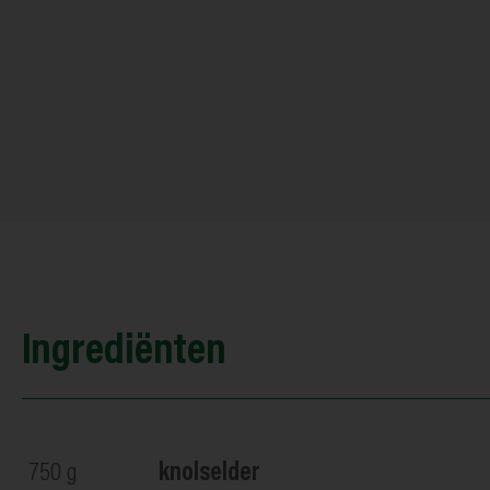
Ingrediënten
750
g
knolselder