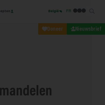
facebook
linkedin
Instagram
FR
epten
België
Doneer
Nieuwsbrief
amandelen