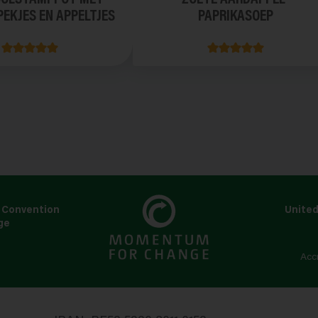
PEKJES EN APPELTJES
PAPRIKASOEP
 Convention
United
ge
s
Acc