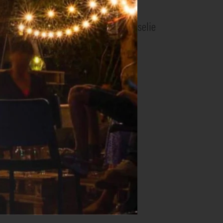
naar smaak met peper en zout.
mandelschilfers en een takje peterselie
 ze wil