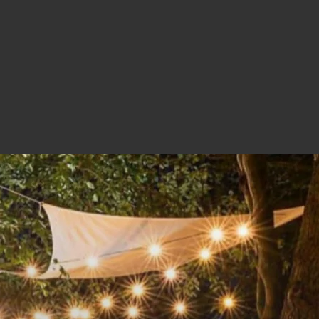
. Snipper de uien en pel de look. Verhit de olie in een g
l op de pot en laat 20 tot 30 minuten zachtjes koken, tot
s.