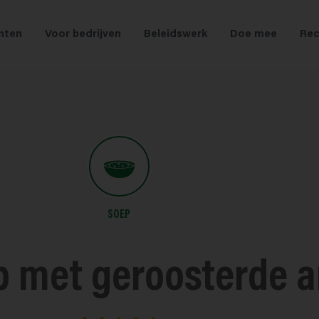
nten
Voor bedrijven
Beleidswerk
Doe mee
Rec
SOEP
p met geroosterde 