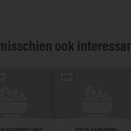
 misschien ook interessa
HT
SOEP
OOLSTAMPPOT MET
ZOETE AARDAPPEL-