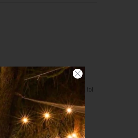
rote pot en bak de uien met de look tot
 de knolselder gaar is.