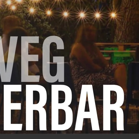
erroom toe met het citroensap, roer goed en kruid bij 
 ze licht kleuren. Garneer elk bord met een handjevol a
n
engd worden met groentebouillon naargelang hoe dik je