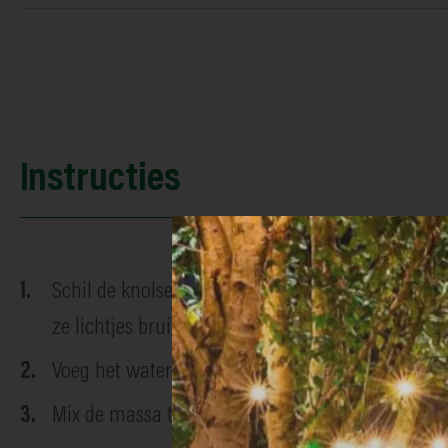
Instructies
Schil de knolselder en snijd hem in kleine blokjes
ze lichtjes bruin worden.
Voeg het water met de bouillon toe. Zet een dekse
Mix de massa tot ze romig en gelijkmatig zacht i