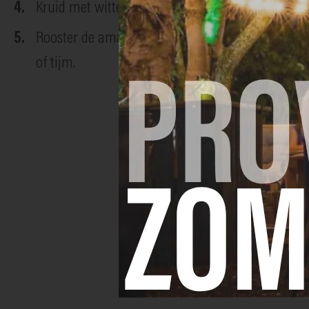
Kruid met witte peper, tijm en zout. Voeg de hav
Rooster de amandelschilfers in een droge pan tot
of tijm.
Opmerkinge
De soep kan aangel