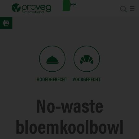
Spring
Nieuwsb
FR
naar
rief
de
inhoud
HOOFDGERECHT
VOORGERECHT
No-waste
bloemkoolbowl