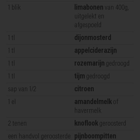
1
blik
limabonen
van 400g,
uitgelekt en
afgespoeld
1
tl
dijonmosterd
1
tl
appelciderazijn
1
tl
rozemarijn
gedroogd
1
tl
tijm
gedroogd
sap van 1/2
citroen
1
el
amandelmelk
of
havermelk
2
tenen
knoflook
geroosterd
een handvol geroosterde
pijnboompitten