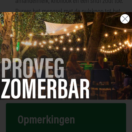
amandelmelk, knoflook en een snuf zout toe.
Pureer het mengsel met de pulsknop tot het
glad is.
Verdeel de puree over de kommen en leg de
geroosterde bloemkoolroosjes en het loof
erop. Strooi er vlak voor het serveren wat
geroosterde pijnboompitten en peterselie over.
Opmerkingen