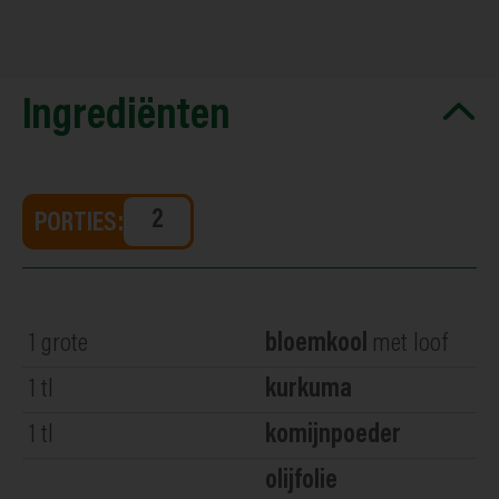
Ingrediënten
PORTIES:
1
grote
bloemkool
met loof
1
tl
kurkuma
1
tl
komijnpoeder
olijfolie