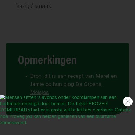
‘kazige’ smaak.
Opmerkingen
Bron: dit is een recept van Merel en
Jamie
op hun blog De Groene
Meisjes