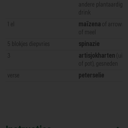
andere plantaardige
drink
1
el
maïzena
of arrowro
of meel
5
blokjes diepvries
spinazie
3
artisjokharten
(uit 
of pot), gesneden
verse
peterselie