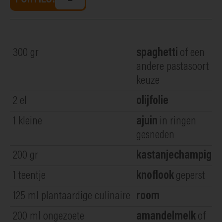
300
gr
spaghetti
of een
andere pastasoort na
keuze
2
el
olijfolie
1
kleine
ajuin
in ringen
gesneden
200
gr
kastanjechampign
1
teentje
knoflook
geperst
125
ml plantaardige culinaire
room
200
ml ongezoete
amandelmelk
of