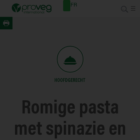
Spring
Nieuwsb
FR
naar
rief
de
inhoud
HOOFDGERECHT
Romige pasta
met spinazie en