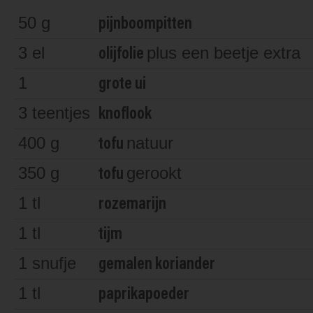
50
g
pijnboompitten
3
el
plus een beetje extra
olijfolie
1
grote ui
3
teentjes
knoflook
400
g
natuur
tofu
350
g
gerookt
tofu
1
tl
rozemarijn
1
tl
tijm
1
snufje
gemalen koriander
1
tl
paprikapoeder