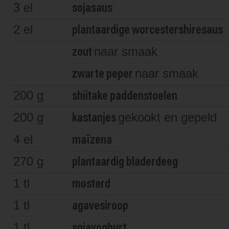
3
el
sojasaus
2
el
plantaardige worcestershiresaus
naar smaak
zout
naar smaak
zwarte peper
200
g
shiitake paddenstoelen
200
g
gekookt en gepeld
kastanjes
4
el
maïzena
270
g
plantaardig bladerdeeg
1
tl
mosterd
1
tl
agavesiroop
1
tl
sojayoghurt