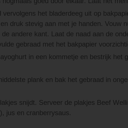
s nogmaals goed door elkaar. Laat het men
vervolgens het bladerdeeg uit op bakpapie
n en druk stevig aan met je handen. Vouw 
r de andere kant. Laat de naad aan de ond
evulde gebraad met het bakpapier voorzicht
yoghurt in een kommetje en bestrijk het 
middelste plank en bak het gebraad in ong
plakjes snijdt. Serveer de plakjes Beef Wel
), jus en cranberrysaus.