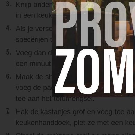
Knijp ondertussen de beide soorten t
in een keukenmachine en voeg toe a
Als je verse rozemarijn gebruikt, was 
specerijen toe aan het tofu-uienmeng
Voeg dan de soja- en worcestershire
een minuut sudderen en haal dan van
Maak de shiitake paddenstoelen schoon
voeg de paddenstoelen toe en bak ze 
toe aan het tofumengsel.
Hak de kastanjes grof en voeg toe aa
keukenhanddoek, plet ze met een keu