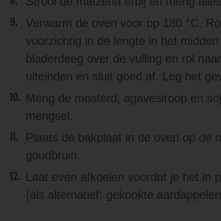
Strooi de maïzena erbij en meng alle
Verwarm de oven voor op 180 °C. Rol 
voorzichtig in de lengte in het midde
bladerdeeg over de vulling en rol naa
uiteinden en sluit goed af. Leg het g
Meng de mosterd, agavesiroop en soja
mengsel.
Plaats de bakplaat in de oven op de 
goudbruin.
Laat even afkoelen voordat je het in 
(als alternatief: gekookte aardappelen