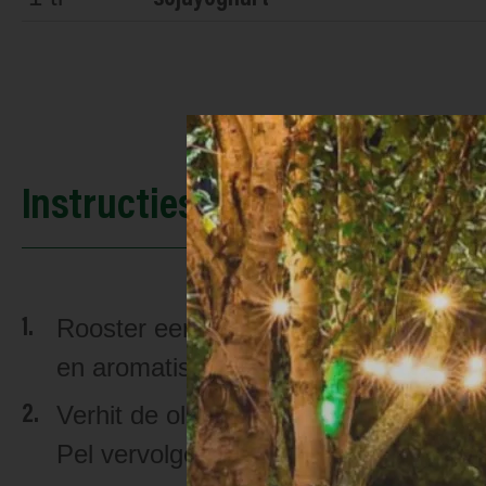
Instructies
Rooster eerst de pijnboompitten een p
en aromatisch zijn, daarna haal je ze 
Verhit de olijfolie in een grote, diepe
Pel vervolgens de knoflook en hak of 