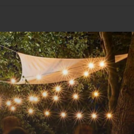
aar minuten in een pan op laag tot middelh
uit de pan en zet je ze apart.
 pan op middelhoog vuur. Pel en snijd de ui f
pers deze fijn, voeg toe aan de uien en fru