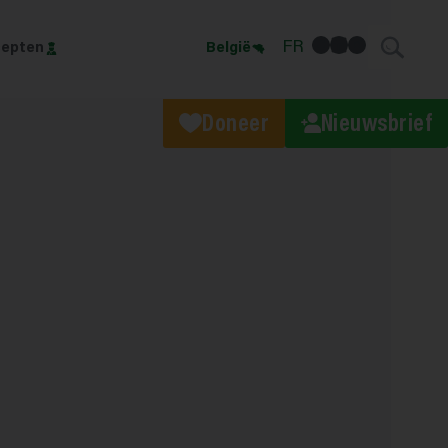
facebook
linkedin
Instagram
FR
epten
België
Doneer
Nieuwsbrief