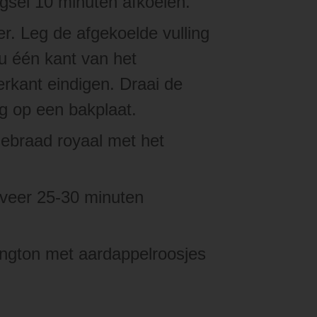
gsel 10 minuten afkoelen.
r. Leg de afgekoelde vulling
nu één kant van het
erkant eindigen. Draai de
ig op een bakplaat.
gebraad royaal met het
eveer 25-30 minuten
lington met aardappelroosjes