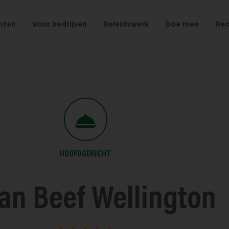
nten
Voor bedrijven
Beleidswerk
Doe mee
Rec
HOOFDGERECHT
an Beef Wellington