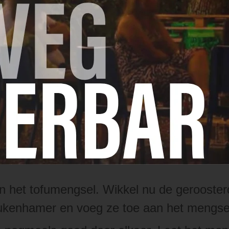
ofu uit met een theedoek of keukenhanddoe
an de pan.
je de naaldjes en hak je ze fijn. Voeg de k
sel. Bak ongeveer 5 minuten, roer regelmat
saus toe en meng goed. Breng op smaak me
 het vuur.
 en hak ze grof. Verhit een beetje olijfoli
3-4 minuten op middelhoog vuur. Zodra ze 
n het tofumengsel. Wikkel nu de gerooster
kenhamer en voeg ze toe aan het mengsel