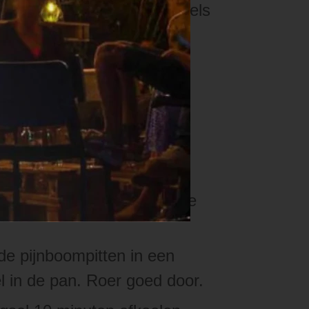
k, verwerk tot dikke kruimels
ruiden en de overige
ig.
t zout en peper, laat nog
e in een middelgrote pan,
mooi bruin zijn, voeg je ze
de pijnboompitten in een
 in de pan. Roer goed door.