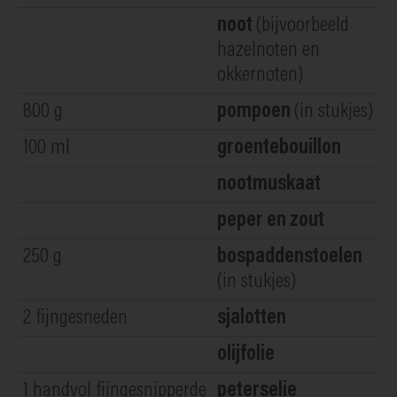
noot
(bijvoorbeeld
hazelnoten en
okkernoten)
800
g
pompoen
(in stukjes)
100
ml
groentebouillon
nootmuskaat
peper en zout
250
g
bospaddenstoelen
(in stukjes)
2
fijngesneden
sjalotten
olijfolie
1
handvol fijngesnipperde
peterselie