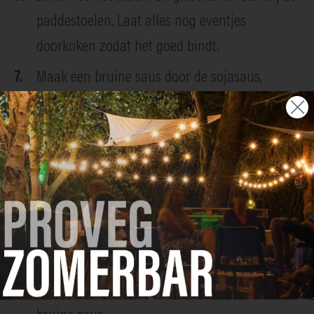
paddestoelen. Laat alles nog eventjes
doorkoken zodat het goed bindt.
Maak een bruine saus door de sojasaus,
bruine suiker en het bruin bier in te koken tot
een licht stroperige saus.
Kook de pompoen gaar in een bodempje
groentebouillon. Giet af, mix tot een crème en
kruid af met peper en zout.
Bak de kroketjes in de frituurpan. Schep de
paddenstoelenragout op een streep
pompoencrème. Werk af met enkele druppels