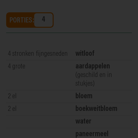
PORTIES:
4
stronken fijngesneden
witloof
4
grote
aardappelen
(geschild en in
stukjes)
2
el
bloem
2
el
boekweitbloem
water
paneermeel