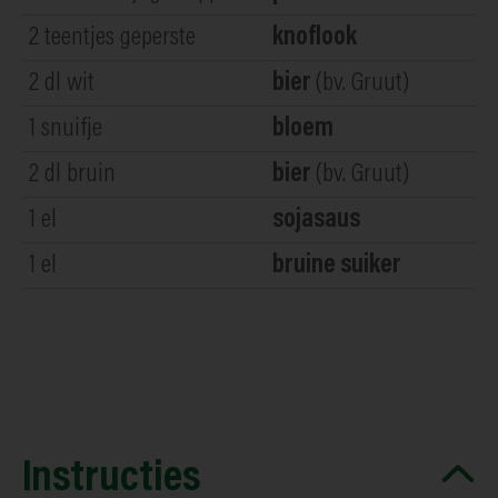
2
teentjes geperste
knoflook
2
dl wit
bier
(bv. Gruut)
1
snuifje
bloem
2
dl bruin
bier
(bv. Gruut)
1
el
sojasaus
1
el
bruine suiker
Instructies