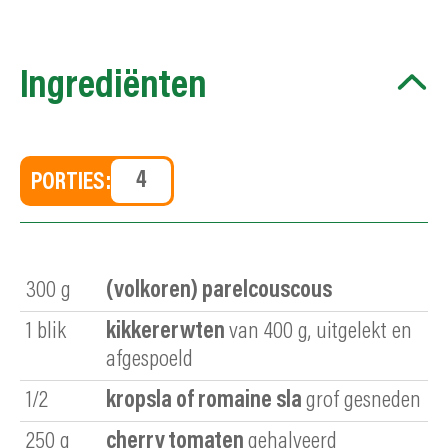
Ingrediënten
PORTIES:
300
g
(volkoren) parelcouscous
1
blik
kikkererwten
van 400 g, uitgelekt en
afgespoeld
1/2
kropsla of romaine sla
grof gesneden
250
g
cherry tomaten
gehalveerd