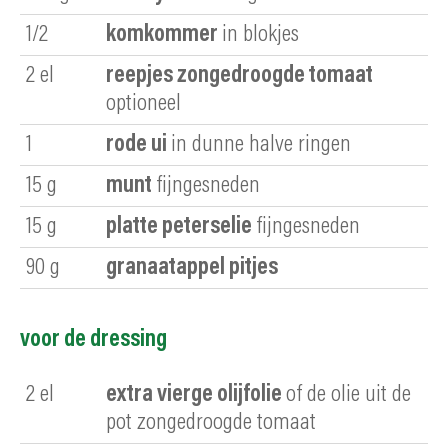
1/2
komkommer
in blokjes
2
el
reepjes zongedroogde tomaat
optioneel
1
rode ui
in dunne halve ringen
15
g
munt
fijngesneden
15
g
platte peterselie
fijngesneden
90
g
granaatappel pitjes
voor de dressing
2
el
extra vierge olijfolie
of de olie uit de
pot zongedroogde tomaat