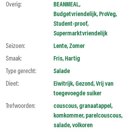
Overig:
BEANMEAL
,
Budgetvriendelijk
,
ProVeg
,
Student-proof
,
Supermarktvriendelijk
Seizoen:
Lente
,
Zomer
Smaak:
Fris
,
Hartig
Type gerecht:
Salade
Dieet:
Eiwitrijk
,
Gezond
,
Vrij van
toegevoegde suiker
Trefwoorden:
couscous, granaatappel,
komkommer, parelcouscous,
salade, volkoren