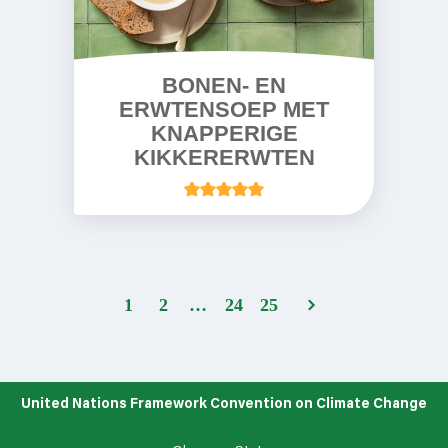
BONEN- EN
ERWTENSOEP MET
KNAPPERIGE
KIKKERERWTEN
1
2
…
24
25
United Nations Framework Convention on Climate Change