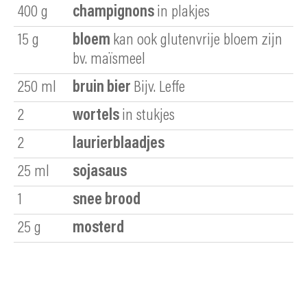
400
g
champignons
in plakjes
15
g
bloem
kan ook glutenvrije bloem zijn
bv. maïsmeel
250
ml
bruin bier
Bijv. Leffe
2
wortels
in stukjes
2
laurierblaadjes
25
ml
sojasaus
1
snee brood
25
g
mosterd