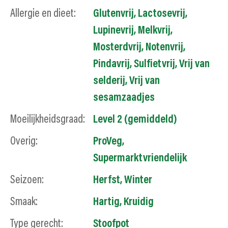
Allergie en dieet:
Glutenvrij
,
Lactosevrij
,
Lupinevrij
,
Melkvrij
,
Mosterdvrij
,
Notenvrij
,
Pindavrij
,
Sulfietvrij
,
Vrij van
selderij
,
Vrij van
sesamzaadjes
Moeilijkheidsgraad:
Level 2 (gemiddeld)
Overig:
ProVeg
,
Supermarktvriendelijk
Seizoen:
Herfst
,
Winter
Smaak:
Hartig
,
Kruidig
Type gerecht:
Stoofpot