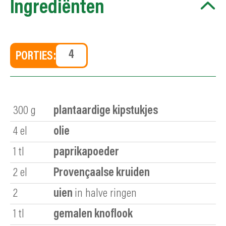
Ingrediënten
PORTIES:
300
g
plantaardige kipstukjes
4
el
olie
1
tl
paprikapoeder
2
el
Provençaalse kruiden
2
uien
in halve ringen
1
tl
gemalen knoflook