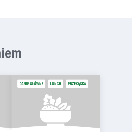
niem
DANIE GŁÓWNE
LUNCH
PRZEKĄSKA