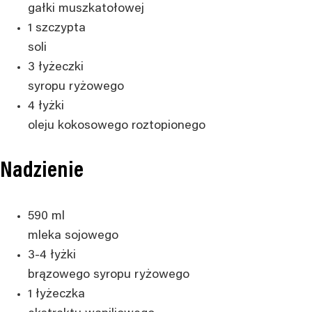
gałki muszkatołowej
1
szczypta
soli
3
łyżeczki
syropu ryżowego
4
łyżki
oleju kokosowego
roztopionego
Nadzienie
590
ml
mleka sojowego
3-4
łyżki
brązowego syropu ryżowego
1
łyżeczka