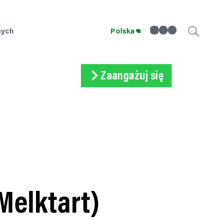
linkedin
Instagram
Facebook
nych
Polska
Zaangażuj się
Newsletter
Pracuj
Wpłać
Melktart)