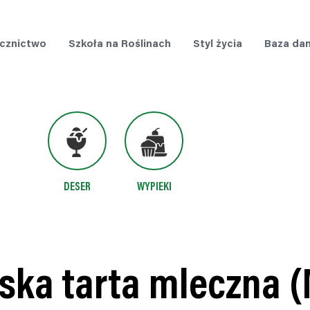
cznictwo
Szkoła na Roślinach
Styl życia
Baza da
DESER
WYPIEKI
ka tarta mleczna (