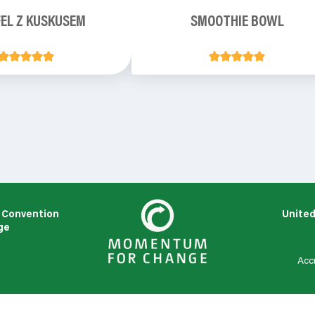
EL Z KUSKUSEM
SMOOTHIE BOWL
 Convention
United
ge
s
Acc