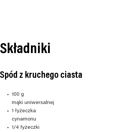
Składniki
Spód z kruchego ciasta
100
g
mąki uniwersalnej
1
łyżeczka
cynamonu
1/4
łyżeczki