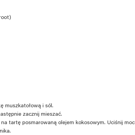
root)
kę muszkatołową i sól.
następnie zacznij mieszać.
 na tartę posmarowaną olejem kokosowym. Uciśnij mocn
nika.