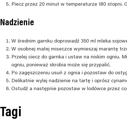
Piecz przez 20 minut w temperaturze 180 stopni. G
Nadzienie
W średnim garnku doprowadź 350 ml mleka sojowego
W osobnej małej miseczce wymieszaj marantę trzc
Przelej ciecz do garnka i ustaw na niskim ogniu. M
ogniu, ponieważ skrobia może się przypalić.
Po zagęszczeniu usuń z ognia i pozostaw do ostygn
Delikatnie wylej nadzienie na tartę i oprósz cyna
Ostudź a następnie pozostaw w lodówce przez co 
Tagi