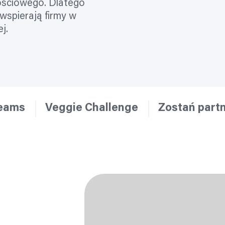
ościowego. Dlatego
wspierają firmy w
j.
Teams
Veggie Challenge
Zostań part