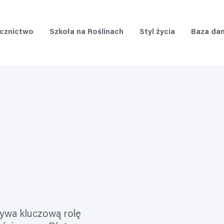
cznictwo
Szkoła na Roślinach
Styl życia
Baza da
ywa kluczową rolę