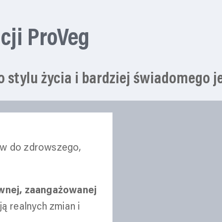
cji ProVeg
stylu życia i bardziej świadomego j
aków do zdrowszego,
wnej, zaangażowanej
ą realnych zmian i