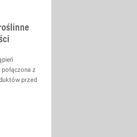
roślinne
ści
ąpień
, połączona z
oduktów przed