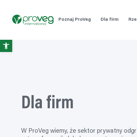
Przejdź
do
treści
Poznaj ProVeg
Dla firm
Rze
Otwórz
pasek
narzędzi
Dla firm
W ProVeg wiemy, że sektor prywatny odgr