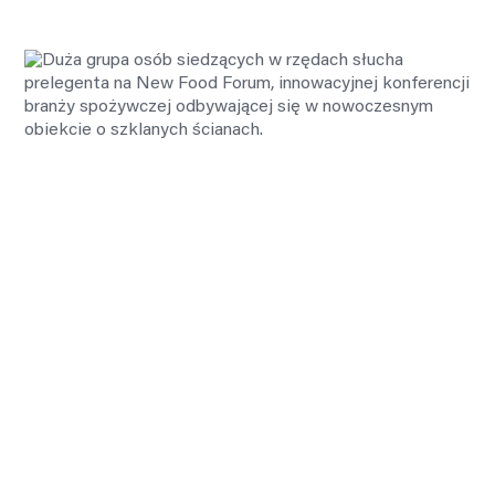
„W jednym miejscu spotykają się osoby,
które znają kategorie produktów
żywnościowych i mogą dalej je rozwijać”
–
Sebastian Tołwiński
, Corporate Affaris &
Communications Director, CEE UpField,
uczestnik NFF 2024.