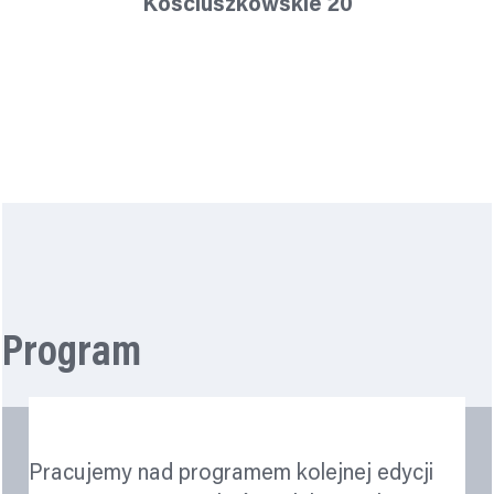
Kościuszkowskie 20
Największe centrum nauki w Polsce i jedno z
największych centrum nauki w Europie
Nawiguj
Program
Pracujemy nad programem kolejnej edycji