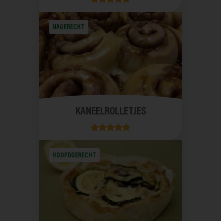
NAGERECHT
KANEELROLLETJES
HOOFDGERECHT