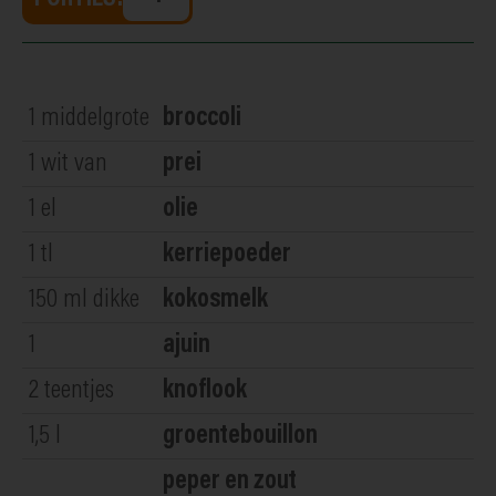
1
middelgrote
broccoli
1
wit van
prei
1
el
olie
1
tl
kerriepoeder
150
ml dikke
kokosmelk
1
ajuin
2
teentjes
knoflook
1,5
l
groentebouillon
peper en zout