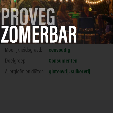
Labels
Type gerecht:
Soep
Bereidingstijd:
snel
Moeilijkheidsgraad:
eenvoudig
Doelgroep:
Consumenten
Allergieën en diëten:
glutenvrij
,
suikervrij