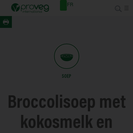
Spring
Nieuwsb
FR
naar
rief
de
inhoud
SOEP
Broccolisoep met
kokosmelk en