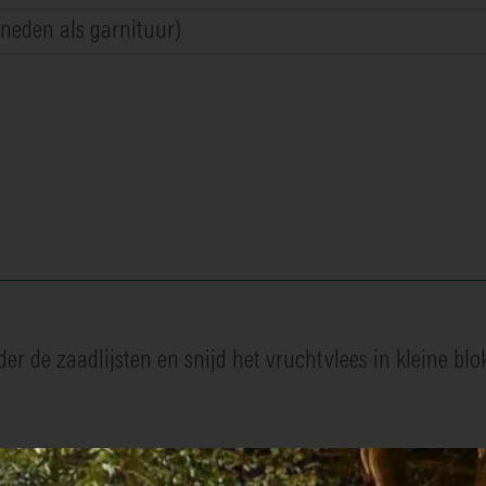
sneden als garnituur)
der de zaadlijsten en snijd het vruchtvlees in kleine bl
ensap en olijfolie, kruid met peper en zout. Eventueel