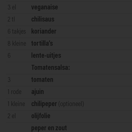
3
el
veganaise
2
tl
chilisaus
6
takjes
koriander
8
kleine
tortilla’s
6
lente-uitjes
Tomatensalsa:
3
tomaten
1
rode
ajuin
1
kleine
chilipeper
(optioneel)
2
el
olijfolie
peper en zout