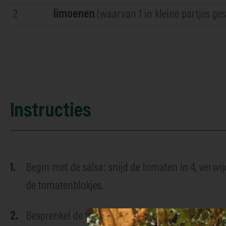
2
limoenen
(waarvan 1 in kleine partjes ge
Instructies
Begin met de salsa: snijd de tomaten in 4, verwij
de tomatenblokjes.
Besprenkel de tomaten en de rode ui met wat limo