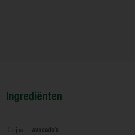
Ingrediënten
2
rijpe
avocado’s