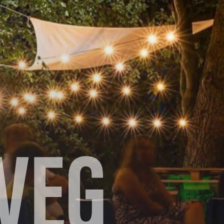
tiger wil.
e tomatensalsa.
het vruchtvlees uit de schil. Mix het vruchtvlees samen
t. Breng op smaak met peper en zout. Meng de rest van
lkens een flinke eetlepel van het avocadomengsel op 4 to
rtilla’s erbovenop en druk lichtjes aan.
lke zijde in een droge grillpan op een middelhoog vuur
omatensalsa en limoenpartjes.