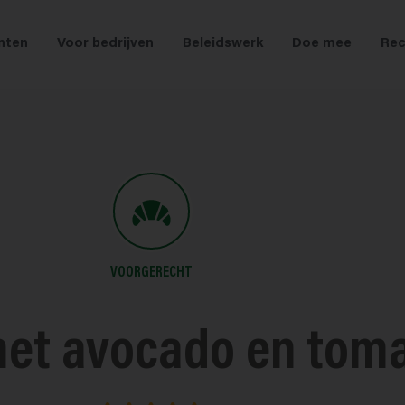
nten
Voor bedrijven
Beleidswerk
Doe mee
Rec
VOORGERECHT
met avocado en tom