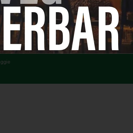
n
ggie