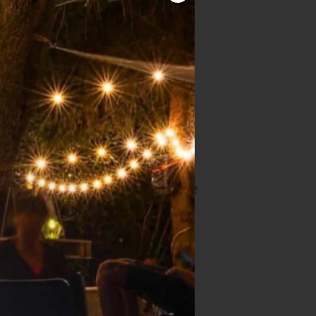
 met de chilisaus, het sap van een
 de koriander onder het
rtilla's. Verdeel de fijngesnipperde
.