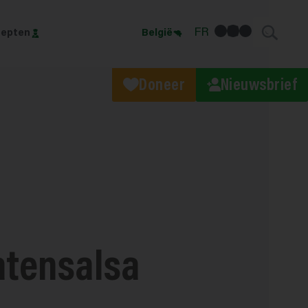
facebook
linkedin
Instagram
FR
epten
België
Doneer
Nieuwsbrief
atensalsa