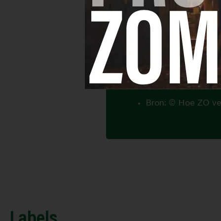
Opmerkinge
Bron: © Hoe ZO ve
Labels