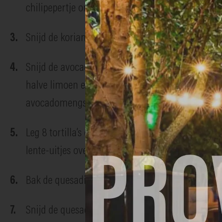
chilipepertje onder mengen als je de salsa wat pit
Snijd de koriander fijn en meng de helft onder d
Snijd de avocado open en verwijder de pit. Lepel 
halve limoen en de veganaise in een keukenrobo
avocadomengsel.
Leg 8 tortilla’s open op een werkblad en schep te
lente-uitjes over de tortilla’s. Leg de overige 4 to
Bak de quesadilla’s ongeveer 2 à 3 minuten aan e
Snijd de quesadilla’s in vier en serveer met de t