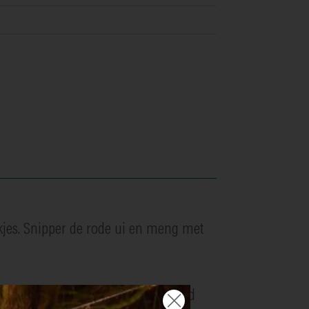
okjes. Snipper de rode ui en meng met
 mag je hier ook een fijngesnipperd