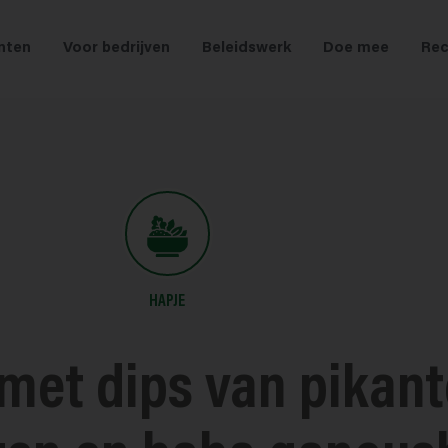
nten
Voor bedrijven
Beleidswerk
Doe mee
Rec
HAPJE
met dips van pikan