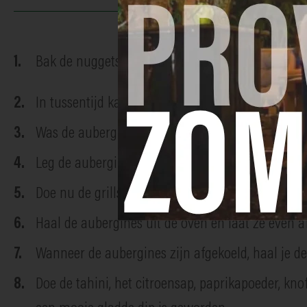
Bak de nuggets 10 minuten in de oven op 200°C.
In tussentijd kan je aan de dipjes beginnen:
Was de aubergines en prik rondom gaatjes in het
Leg de aubergines in je oven en zet de grillstand
Doe nu de grillstand van je oven uit en laat de 
Haal de aubergines uit de oven en laat ze even a
Wanneer de aubergines zijn afgekoeld, haal je de 
Doe de tahini, het citroensap, paprikapoeder, kn