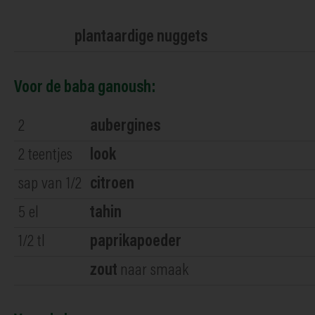
plantaardige nuggets
Voor de baba ganoush:
2
aubergines
2
teentjes
look
sap van 1/2
citroen
5
el
tahin
1/2
tl
paprikapoeder
zout
naar smaak