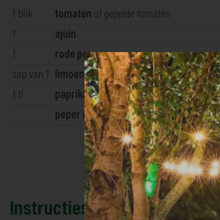
1
blik
tomaten
of gepelde tomaten
1
ajuin
1
rode peper
sap van 1
limoen
1
tl
paprikapoeder
peper en zout
naar smaak
Instructies