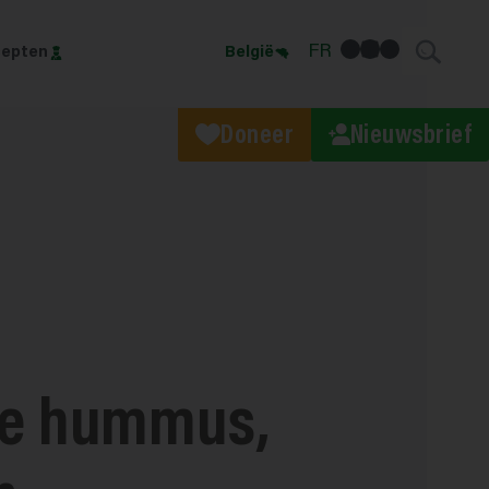
facebook
linkedin
Instagram
FR
epten
België
Doneer
Nieuwsbrief
te hummus,