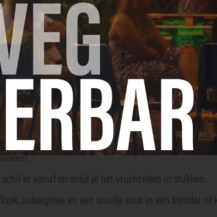
 vel met een vork.
 aan. Laat ze hier ongeveer 15 minuten liggen.
aubergines nog zo’n 20-25 minuten in de oven liggen op 
fkoelen.
schil er vanaf en snijd je het vruchtvlees in stukken.
oflook, aubergines en een snuifje zout in een blender o