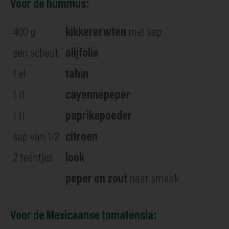
Voor de hummus:
400
g
kikkererwten
met sap
een scheut
olijfolie
1
el
tahin
1
tl
cayennepeper
1
tl
paprikapoeder
sap van 1/2
citroen
2
teentjes
look
peper en zout
naar smaak
Voor de Mexicaanse tomatensla: