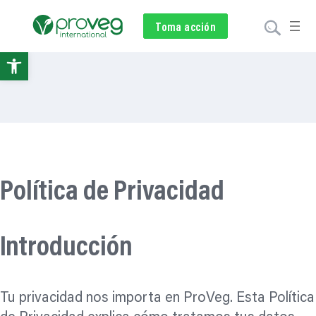
Saltar
al
Voluntariado
Toma acción
Subscríbete
Donar
contenido
Abrir
barra
de
herramientas
Política de Privacidad
Introducción
Tu privacidad nos importa en ProVeg. Esta Política