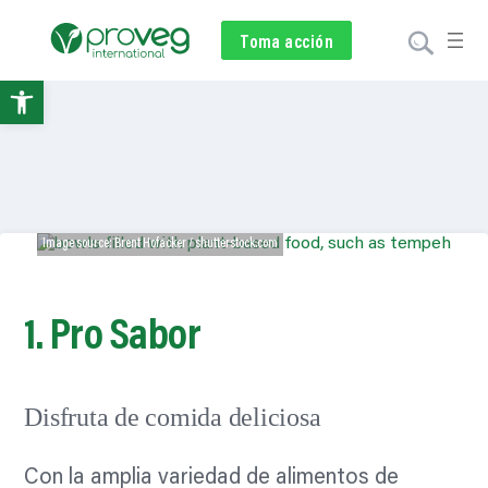
Voluntariado
Toma acción
Subscríbete
Donar
Abrir
barra
de
herramientas
Image source: Brent Hofacker / shutterstock.com
1. Pro
Sabor
Disfruta de comida deliciosa
Con la amplia variedad de alimentos de