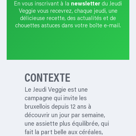
En vous inscrivant à la
newsletter
du Jeudi
d
Veggie vous recevrez, chaque jeudi, une
(
délicieuse recette, des actualités et de
R
chouettes astuces dans votre boîte e-mail.
e
q
u
i
r
e
d
CONTEXTE
)
Le Jeudi Veggie est une
campagne qui invite les
bruxellois depuis 12 ans à
découvrir un jour par semaine,
une assiette plus équilibrée, qui
fait la part belle aux céréales,