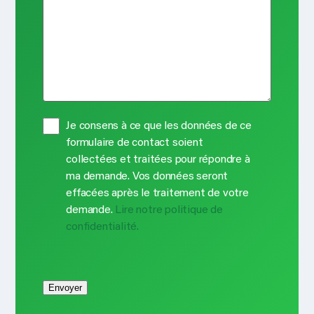
l
e
u
e
d
i
(
r
R
e
e
d
q
)
u
P
Je consens à ce que les données de ce
i
r
formulaire de contact soient
r
i
collectées et traitées pour répondre à
e
v
ma demande. Vos données seront
d
a
effacées après le traitement de votre
)
c
demande.
Lire notre politique de
y
confidentialité.
b
e
l
Envoyer
e
i