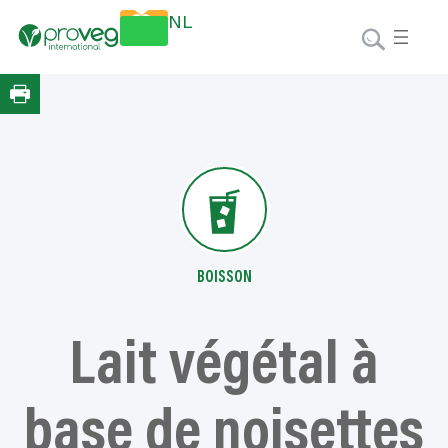
Aller
Faire un
NL
au
don
contenu
BOISSON
Lait végétal à
base de noisettes