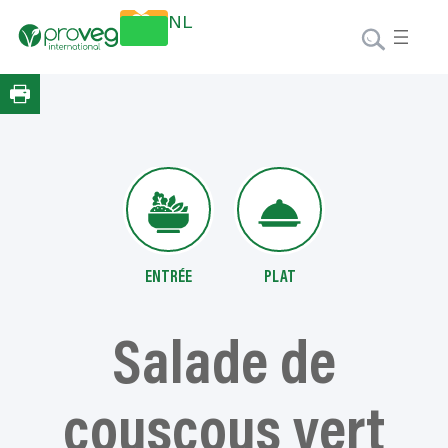
Aller
Faire un
NL
au
don
contenu
ENTRÉE
PLAT
Salade de
couscous vert