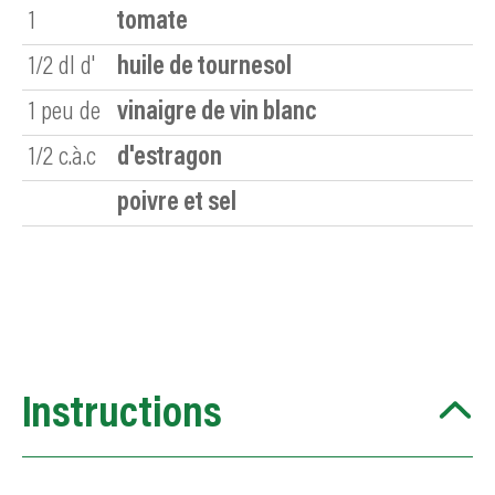
1
tomate
1/2
dl d'
huile de tournesol
1
peu de
vinaigre de vin blanc
1/2
c.à.c
d'estragon
poivre et sel
Instructions