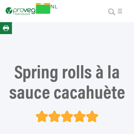
Aller
Faire un
NL
au
don
contenu
Spring rolls à la
sauce cacahuète