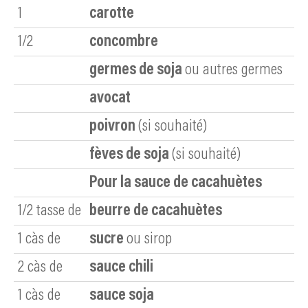
1
carotte
1/2
concombre
germes de soja
ou autres germes
avocat
poivron
(si souhaité)
fèves de soja
(si souhaité)
Pour la sauce de cacahuètes
1/2
tasse de
beurre de cacahuètes
1
càs de
sucre
ou sirop
2
càs de
sauce chili
1
càs de
sauce soja