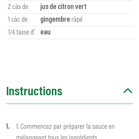
2
càs de
jus de citron vert
1
càc de
gingembre
râpé
1/4
tasse d’
eau
Instructions
1. Commencez par préparer la sauce en
mélangeant tous les ingrédients.