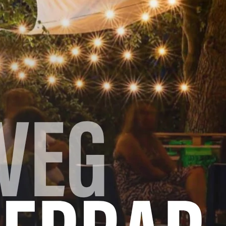
 het deeg nog een vijftiental minuten verder.
ngeveer 5 min. in kokend, gezouten water. Giet af en laa
de gistvlokken en de tofu tot een gladde massa.
knoflook glazig in de margarine, meng er de bloemkoolr
en met de tofucrème onder de bloemkool. Giet alles in 
en strooi ze over de quiche.
 alles mooi goudbruin en gaar is.