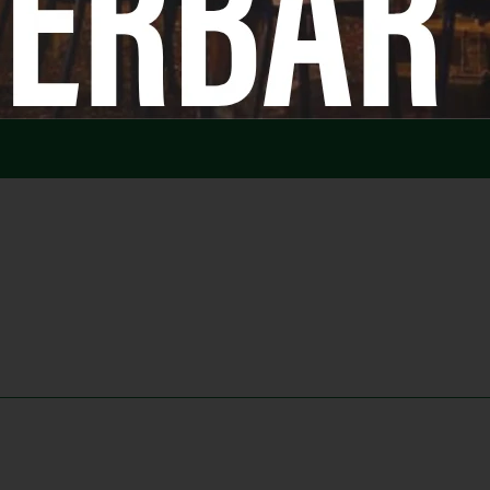
n
lauw of warm met een frisse salade en mosterdvinaigret