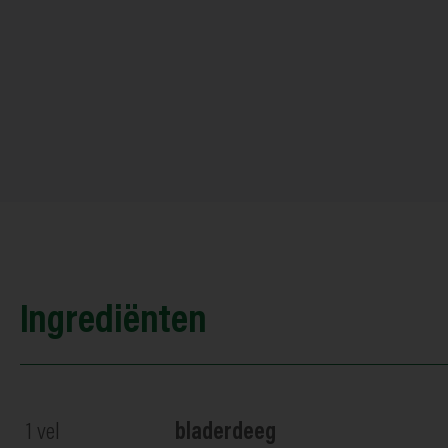
Ingrediënten
1
vel
bladerdeeg