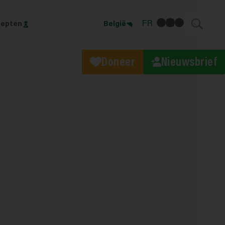
facebook
linkedin
Instagram
FR
epten
België
Doneer
Nieuwsbrief