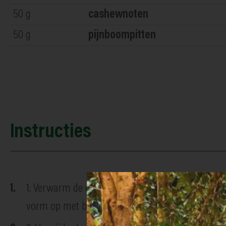
50
g
cashewnoten
50
g
pijnboompitten
Instructies
1. Verwarm de oven voor op 180°. Beleg een quich
vorm op met bakbonen. Bak het deeg blind in circ