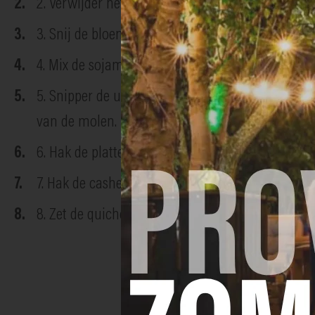
2. Verwijder het bakpapier en de bakbonen en bak
3. Snij de bloemkool in roosjes en blancheer ze o
4. Mix de sojamelk, de room, maïszetmeel, miso, 
5. Snipper de ui fijn en stoof ze samen met de 
van de molen.
6. Hak de platte peterselie grof en meng dit sam
7. Hak de cashewnoten en de pijnboompitten fijn 
8. Zet de quiche 25 tot 30 minuten in de oven tot