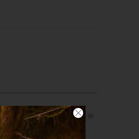
eg een vel bakpapier erover en vul de