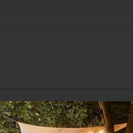
evorm met het deeg en prik het deeg in met een vork. L
a 10 tot 15 minuten.