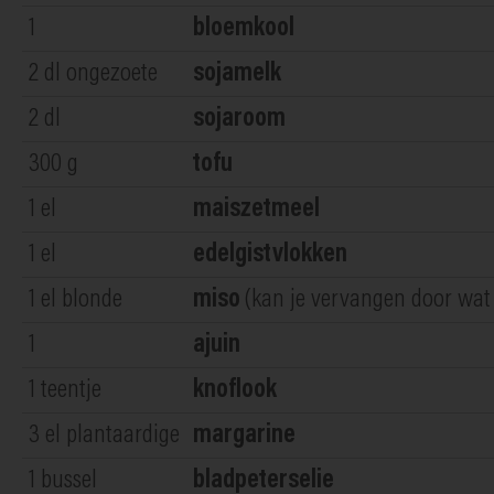
1
bloemkool
2
dl ongezoete
sojamelk
2
dl
sojaroom
300
g
tofu
1
el
maiszetmeel
1
el
edelgistvlokken
1
el blonde
miso
(kan je vervangen door wat 
1
ajuin
1
teentje
knoflook
3
el plantaardige
margarine
1
bussel
bladpeterselie