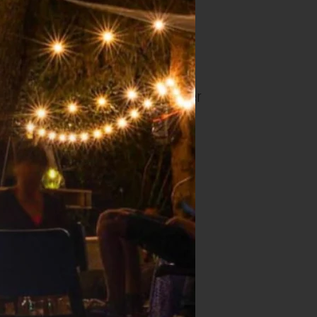
t goed uitlekken.
oosjes onder en kruid met wat peper
de quichevorm.