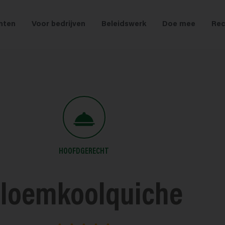
nten
Voor bedrijven
Beleidswerk
Doe mee
Rec
HOOFDGERECHT
loemkoolquiche