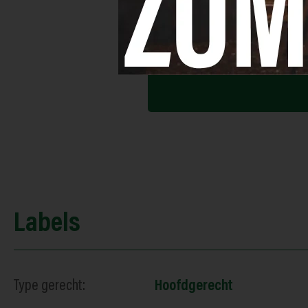
Opmerkinge
Serveer de quiche 
Labels
Type gerecht:
Hoofdgerecht