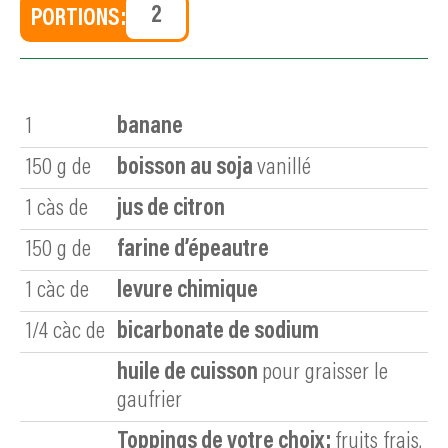
PORTIONS:
1
banane
150
g de
boisson au soja
vanillé
1
càs de
jus de citron
150
g de
farine d’épeautre
1
càc de
levure chimique
1/4
càc de
bicarbonate de sodium
huile de cuisson
pour graisser le
gaufrier
Toppings de votre choix:
fruits frais,